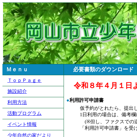
Ｍｅｎｕ
必要書類のダウンロード
ＴｏｐＰａｇｅ
令和８年４月１日
施設紹介
●
利用許可申請書
利用方法
仮予約がとれたら、提出し
活動プログラム
1日利用の場合は、備考欄に
(※但し、ファクスでの送
イベント情報
「利用許可申請書」を受け取
少年自然の家だより