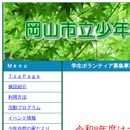
Ｍｅｎｕ
学生ボランティア募集事
ＴｏｐＰａｇｅ
施設紹介
利用方法
活動プログラム
イベント情報
令和8年度
少年自然の家だより